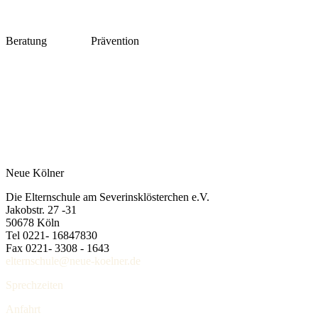
Beratung
Prävention
Neue Kölner
Die Elternschule am Severinsklösterchen e.V.
Jakobstr. 27 -31
50678 Köln
Tel 0221- 16847830
Fax 0221- 3308 - 1643
elternschule@neue-koelner.de
Sprechzeiten
Anfahrt