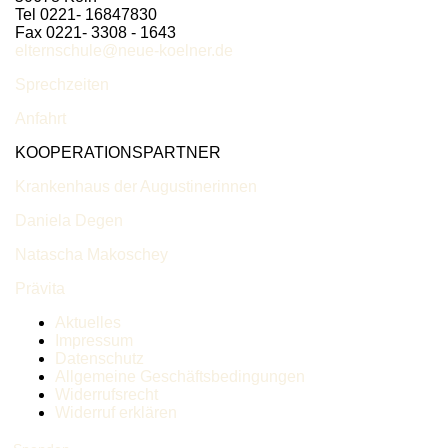
Tel 0221- 16847830
Fax 0221- 3308 - 1643
elternschule@neue-koelner.de
Sprechzeiten
Anfahrt
KOOPERATIONSPARTNER
Krankenhaus der Augustinerinnen
Daniela Degen
Natascha Makoschey
Prävita
Aktuelles
Impressum
Datenschutz
Allgemeine Geschäftsbedingungen
Widerrufsrecht
Widerruf erklären