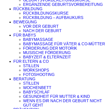
GEBURTSVORBEREITUNGSKURSE
ERGÄNZENDE GEBURTSVORBEREITUNG
RÜCKBILDUNG
RÜCKBILDUNGSKURSE
RÜCKBILDUNG – AUFBAUKURS
BEWEGUNG
VOR DER GEBURT
NACH DER GEBURT
FÜR BABYS
BABYMASSAGE
BABYMASSAGE FÜR VÄTER & CO-MÜTTER
FÖRDERUNG DER MOTORIK
MUSISCHE FÖRDERUNG
BABYZEIT & ELTERNZEIT
FÜR ELTERN & CO
STILLEN
WORKSHOPS
FOTOSHOOTING
BERATUNG
STILLEN
WOCHENBETT
BABYSCHLAF
GESUNDHEIT FÜR MUTTER & KIND
WENN ES DIR NACH DER GEBURT NICHT
GUT GEHT