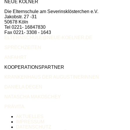
NEUE KÖLNER
Die Elternschule am Severinsklösterchen e.V.
Jakobstr. 27 -31
50678 Köln
Tel 0221- 16847830
Fax 0221- 3308 - 1643
ELTERNSCHULE@NEUE-KOELNER.DE
SPRECHZEITEN
ANFAHRT
KOOPERATIONSPARTNER
KRANKENHAUS DER AUGUSTINERINNEN
DANIELA DEGEN
NATASCHA MAKOSCHEY
PRÄVITA
AKTUELLES
IMPRESSUM
DATENSCHUTZ