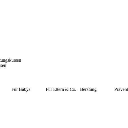
itungskursen
rsen
Für Babys
Für Eltern & Co.
Beratung
Prävent