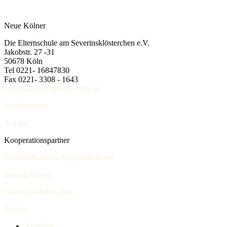
Neue Kölner
Die Elternschule am Severinsklösterchen e.V.
Jakobstr. 27 -31
50678 Köln
Tel 0221- 16847830
Fax 0221- 3308 - 1643
elternschule@neue-koelner.de
Sprechzeiten
Anfahrt
Kooperationspartner
Krankenhaus der Augustinerinnen
Daniela Degen
Natascha Makoschey
Prävita
Aktuelles