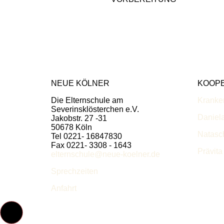
NEUE KÖLNER
KOOP
Die Elternschule am
Kranke
Severinsklösterchen e.V.
Daniel
Jakobstr. 27 -31
50678 Köln
Natasc
Tel 0221- 16847830
Fax 0221- 3308 - 1643
Prävita
elternschule@neue-koelner.de
Sprechzeiten
Anfahrt