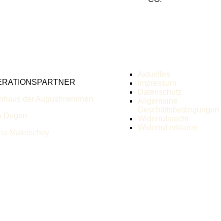
Aktuelles
ERATIONSPARTNER
Impressum
Datenschutz
nhaus der Augustinerinnen
Allgemeine
Geschäftsbedingungen
a Degen
Widerrufsrecht
Widerruf erklären
ha Makoschey