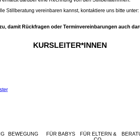
e Stillberatung vereinbaren kannst, kontaktiere uns bitte unter:
azu, damit Rückfragen oder Terminvereinbarungen auch dar
KURSLEITER*INNEN
ster
NG
BEWEGUNG
FÜR BABYS
FÜR ELTERN &
BERAT
CO.