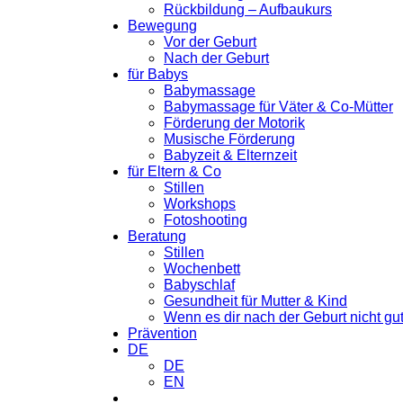
Rückbildung – Aufbaukurs
Bewegung
Vor der Geburt
Nach der Geburt
für Babys
Babymassage
Babymassage für Väter & Co-Mütter
Förderung der Motorik
Musische Förderung
Babyzeit & Elternzeit
für Eltern & Co
Stillen
Workshops
Fotoshooting
Beratung
Stillen
Wochenbett
Babyschlaf
Gesundheit für Mutter & Kind
Wenn es dir nach der Geburt nicht gu
Prävention
DE
DE
EN