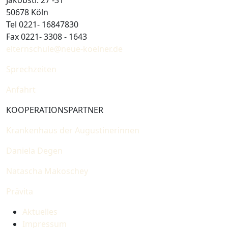
Jakobstr. 27 -31
50678 Köln
Tel 0221- 16847830
Fax 0221- 3308 - 1643
elternschule@neue-koelner.de
Sprechzeiten
Anfahrt
KOOPERATIONSPARTNER
Krankenhaus der Augustinerinnen
Daniela Degen
Natascha Makoschey
Prävita
Aktuelles
Impressum