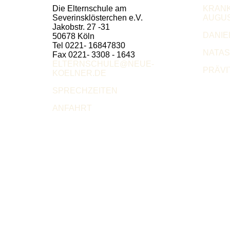
Die Elternschule am
KRAN
Severinsklösterchen e.V.
AUGUS
Jakobstr. 27 -31
DANIE
50678 Köln
Tel 0221- 16847830
NATA
Fax 0221- 3308 - 1643
ELTERNSCHULE@NEUE-
PRÄVI
KOELNER.DE
SPRECHZEITEN
ANFAHRT