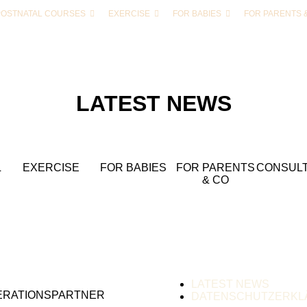
POSTNATAL COURSES
EXERCISE
FOR BABIES
FOR PARENTS 
LATEST NEWS
L
EXERCISE
FOR BABIES
FOR PARENTS
CONSULT
& CO
LATEST NEWS
ERATIONSPARTNER
DATENSCHUTZERKL