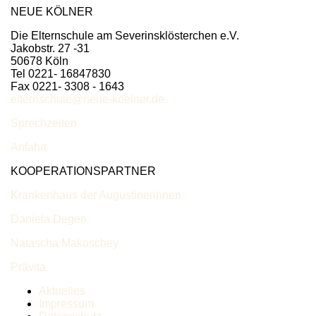
NEUE KÖLNER
Die Elternschule am Severinsklösterchen e.V.
Jakobstr. 27 -31
50678 Köln
Tel 0221- 16847830
Fax 0221- 3308 - 1643
elternschule@neue-koelner.de
Sprechzeiten
Anfahrt
KOOPERATIONSPARTNER
Krankenhaus der Augustinerinnen
Daniela Degen
Natascha Makoschey
Prävita
Aktuelles
Impressum