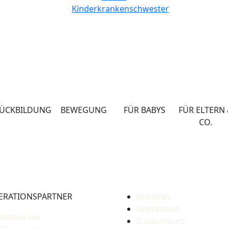
Kinderkrankenschwester
ÜCKBILDUNG
BEWEGUNG
FÜR BABYS
FÜR ELTERN
CO.
ERATIONSPARTNER
Aktuelles
Impressum
enhaus der
Datenschutz