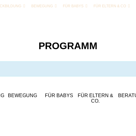
CKBILDUNG
BEWEGUNG
FÜR BABYS
FÜR ELTERN & CO
PROGRAMM
NG
BEWEGUNG
FÜR BABYS
FÜR ELTERN &
BERAT
CO.