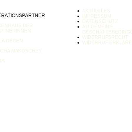
AKTUELLES
ERATIONSPARTNER
IMPRESSUM
DATENSCHUTZ
KENHAUS DER
ALLGEMEINE
TINERINNEN
GESCHÄFTSBEDING
WIDERRUFSRECHT
LA DEGEN
WIDERRUF ERKLÄR
SCHA MAKOSCHEY
TA