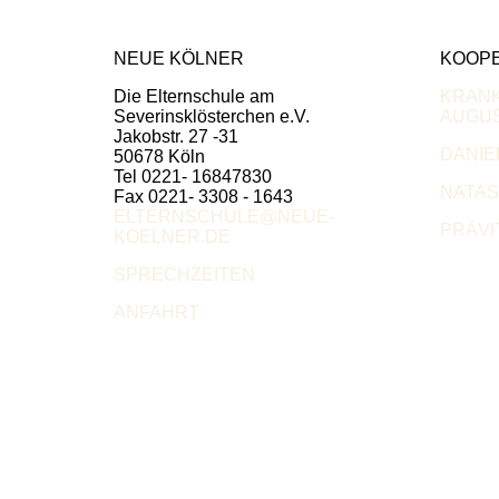
NEUE KÖLNER
KOOP
Die Elternschule am
KRAN
Severinsklösterchen e.V.
AUGUS
Jakobstr. 27 -31
DANIE
50678 Köln
Tel 0221- 16847830
NATA
Fax 0221- 3308 - 1643
ELTERNSCHULE@NEUE-
PRÄVI
KOELNER.DE
SPRECHZEITEN
ANFAHRT