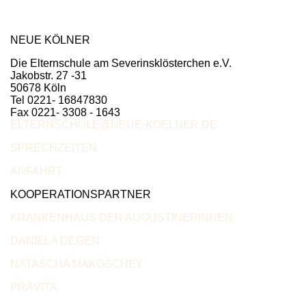
NEUE KÖLNER
Die Elternschule am Severinsklösterchen e.V.
Jakobstr. 27 -31
50678 Köln
Tel 0221- 16847830
Fax 0221- 3308 - 1643
ELTERNSCHULE@NEUE-KOELNER.DE
SPRECHZEITEN
ANFAHRT
KOOPERATIONSPARTNER
KRANKENHAUS DER AUGUSTINERINNEN
DANIELA DEGEN
NATASCHA MAKOSCHEY
PRÄVITA