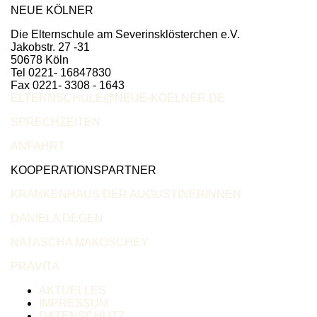
NEUE KÖLNER
Die Elternschule am Severinsklösterchen e.V.
Jakobstr. 27 -31
50678 Köln
Tel 0221- 16847830
Fax 0221- 3308 - 1643
ELTERNSCHULE@NEUE-KOELNER.DE
SPRECHZEITEN
ANFAHRT
KOOPERATIONSPARTNER
KRANKENHAUS DER AUGUSTINERINNEN
DANIELA DEGEN
NATASCHA MAKOSCHEY
PRÄVITA
AKTUELLES
IMPRESSUM
DATENSCHUTZ