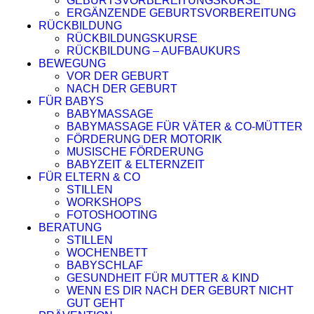
GEBURTSVORBEREITUNGSKURSE
ERGÄNZENDE GEBURTSVORBEREITUNG
RÜCKBILDUNG
RÜCKBILDUNGSKURSE
RÜCKBILDUNG – AUFBAUKURS
BEWEGUNG
VOR DER GEBURT
NACH DER GEBURT
FÜR BABYS
BABYMASSAGE
BABYMASSAGE FÜR VÄTER & CO-MÜTTER
FÖRDERUNG DER MOTORIK
MUSISCHE FÖRDERUNG
BABYZEIT & ELTERNZEIT
FÜR ELTERN & CO
STILLEN
WORKSHOPS
FOTOSHOOTING
BERATUNG
STILLEN
WOCHENBETT
BABYSCHLAF
GESUNDHEIT FÜR MUTTER & KIND
WENN ES DIR NACH DER GEBURT NICHT
GUT GEHT