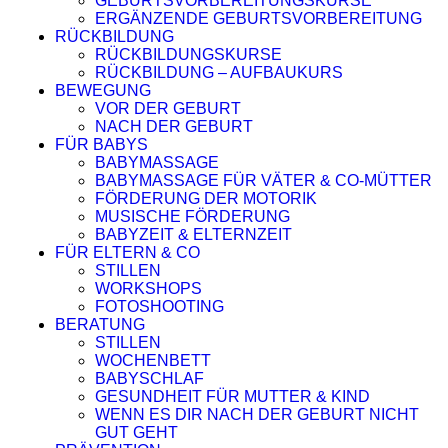
GEBURTSVORBEREITUNGSKURSE
ERGÄNZENDE GEBURTSVORBEREITUNG
RÜCKBILDUNG
RÜCKBILDUNGSKURSE
RÜCKBILDUNG – AUFBAUKURS
BEWEGUNG
VOR DER GEBURT
NACH DER GEBURT
FÜR BABYS
BABYMASSAGE
BABYMASSAGE FÜR VÄTER & CO-MÜTTER
FÖRDERUNG DER MOTORIK
MUSISCHE FÖRDERUNG
BABYZEIT & ELTERNZEIT
FÜR ELTERN & CO
STILLEN
WORKSHOPS
FOTOSHOOTING
BERATUNG
STILLEN
WOCHENBETT
BABYSCHLAF
GESUNDHEIT FÜR MUTTER & KIND
WENN ES DIR NACH DER GEBURT NICHT
GUT GEHT