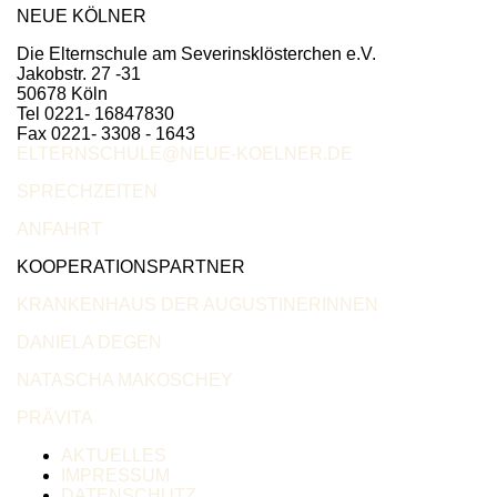
NEUE KÖLNER
Die Elternschule am Severinsklösterchen e.V.
Jakobstr. 27 -31
50678 Köln
Tel 0221- 16847830
Fax 0221- 3308 - 1643
ELTERNSCHULE@NEUE-KOELNER.DE
SPRECHZEITEN
ANFAHRT
KOOPERATIONSPARTNER
KRANKENHAUS DER AUGUSTINERINNEN
DANIELA DEGEN
NATASCHA MAKOSCHEY
PRÄVITA
AKTUELLES
IMPRESSUM
DATENSCHUTZ