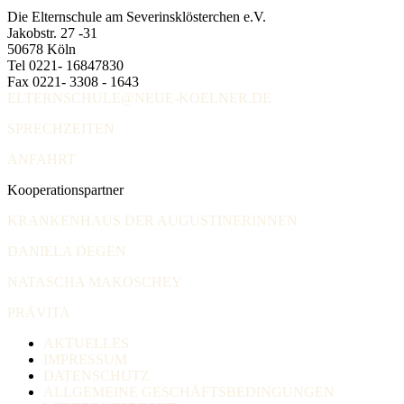
Die Elternschule am Severinsklösterchen e.V.
Jakobstr. 27 -31
50678 Köln
Tel 0221- 16847830
Fax 0221- 3308 - 1643
ELTERNSCHULE@NEUE-KOELNER.DE
SPRECHZEITEN
ANFAHRT
Kooperationspartner
KRANKENHAUS DER AUGUSTINERINNEN
DANIELA DEGEN
NATASCHA MAKOSCHEY
PRÄVITA
AKTUELLES
IMPRESSUM
DATENSCHUTZ
ALLGEMEINE GESCHÄFTSBEDINGUNGEN