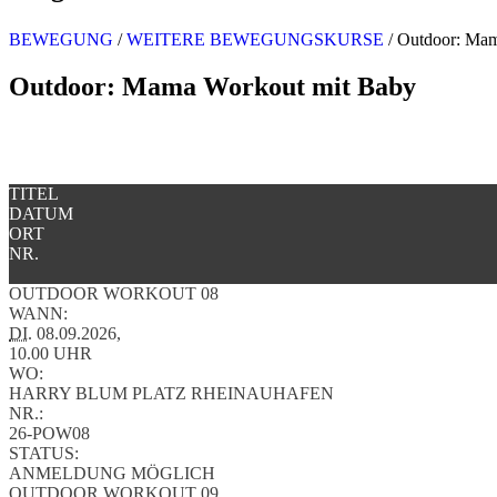
BEWEGUNG
/
WEITERE BEWEGUNGSKURSE
/
Outdoor: Mam
Outdoor: Mama Workout mit Baby
TITEL
DATUM
ORT
NR.
OUTDOOR WORKOUT 08
WANN:
DI.
08.09.2026,
10.00 UHR
WO:
HARRY BLUM PLATZ RHEINAUHAFEN
NR.:
26-POW08
STATUS:
ANMELDUNG MÖGLICH
OUTDOOR WORKOUT 09