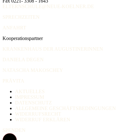
Fax 0221- 3308 - 1643
ELTERNSCHULE@NEUE-KOELNER.DE
SPRECHZEITEN
ANFAHRT
Kooperationspartner
KRANKENHAUS DER AUGUSTINERINNEN
DANIELA DEGEN
NATASCHA MAKOSCHEY
PRÄVITA
AKTUELLES
IMPRESSUM
DATENSCHUTZ
ALLGEMEINE GESCHÄFTSBEDINGUNGEN
WIDERRUFSRECHT
WIDERRUF ERKLÄREN
SPENDEN