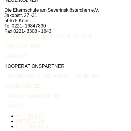
NEUE KÖLNER
Die Elternschule am Severinsklösterchen e.V.
Jakobstr. 27 -31
50678 Köln
Tel 0221- 16847830
Fax 0221- 3308 - 1643
ELTERNSCHULE@NEUE-KOELNER.DE
SPRECHZEITEN
ANFAHRT
KOOPERATIONSPARTNER
KRANKENHAUS DER AUGUSTINERINNEN
DANIELA DEGEN
NATASCHA MAKOSCHEY
PRÄVITA
AKTUELLES
IMPRESSUM
DATENSCHUTZ