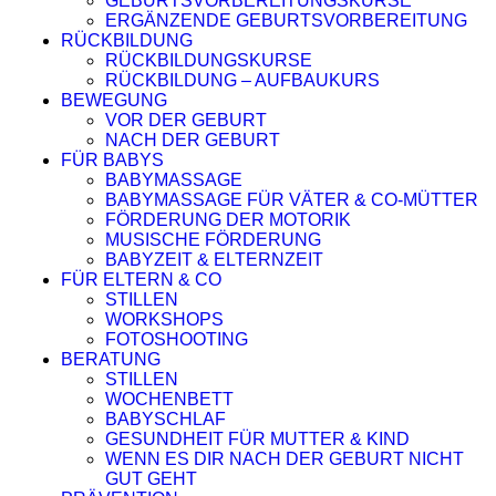
GEBURTSVORBEREITUNGSKURSE
ERGÄNZENDE GEBURTSVORBEREITUNG
RÜCKBILDUNG
RÜCKBILDUNGSKURSE
RÜCKBILDUNG – AUFBAUKURS
BEWEGUNG
VOR DER GEBURT
NACH DER GEBURT
FÜR BABYS
BABYMASSAGE
BABYMASSAGE FÜR VÄTER & CO-MÜTTER
FÖRDERUNG DER MOTORIK
MUSISCHE FÖRDERUNG
BABYZEIT & ELTERNZEIT
FÜR ELTERN & CO
STILLEN
WORKSHOPS
FOTOSHOOTING
BERATUNG
STILLEN
WOCHENBETT
BABYSCHLAF
GESUNDHEIT FÜR MUTTER & KIND
WENN ES DIR NACH DER GEBURT NICHT
GUT GEHT