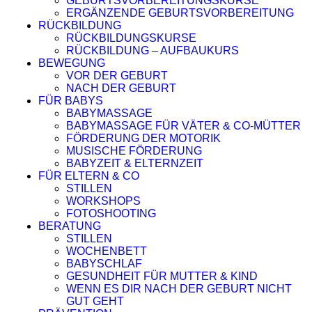
GEBURTSVORBEREITUNGSKURSE
ERGÄNZENDE GEBURTSVORBEREITUNG
RÜCKBILDUNG
RÜCKBILDUNGSKURSE
RÜCKBILDUNG – AUFBAUKURS
BEWEGUNG
VOR DER GEBURT
NACH DER GEBURT
FÜR BABYS
BABYMASSAGE
BABYMASSAGE FÜR VÄTER & CO-MÜTTER
FÖRDERUNG DER MOTORIK
MUSISCHE FÖRDERUNG
BABYZEIT & ELTERNZEIT
FÜR ELTERN & CO
STILLEN
WORKSHOPS
FOTOSHOOTING
BERATUNG
STILLEN
WOCHENBETT
BABYSCHLAF
GESUNDHEIT FÜR MUTTER & KIND
WENN ES DIR NACH DER GEBURT NICHT
GUT GEHT