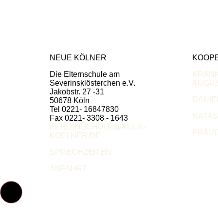
NEUE KÖLNER
KOOP
Die Elternschule am
KRAN
Severinsklösterchen e.V.
AUGUS
Jakobstr. 27 -31
DANIE
50678 Köln
Tel 0221- 16847830
NATA
Fax 0221- 3308 - 1643
ELTERNSCHULE@NEUE-
PRÄVI
KOELNER.DE
SPRECHZEITEN
ANFAHRT