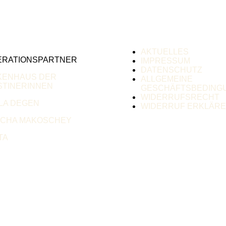
AKTUELLES
ERATIONSPARTNER
IMPRESSUM
DATENSCHUTZ
KENHAUS DER
ALLGEMEINE
TINERINNEN
GESCHÄFTSBEDING
WIDERRUFSRECHT
LA DEGEN
WIDERRUF ERKLÄR
SCHA MAKOSCHEY
TA