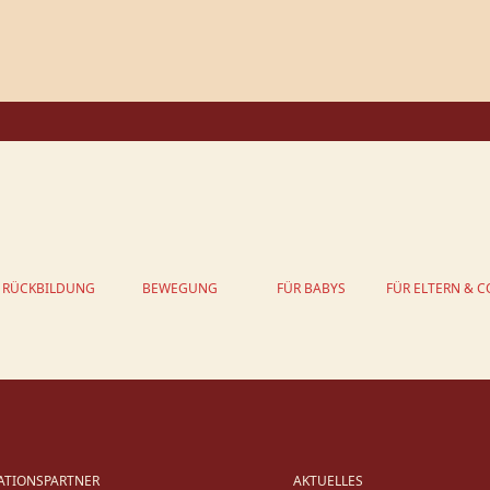
RÜCKBILDUNG
BEWEGUNG
FÜR BABYS
FÜR ELTERN & C
ATIONSPARTNER
AKTUELLES