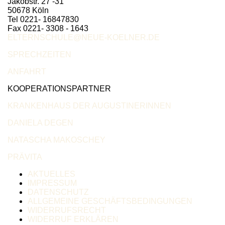
Jakobstr. 27 -31
50678 Köln
Tel 0221- 16847830
Fax 0221- 3308 - 1643
ELTERNSCHULE@NEUE-KOELNER.DE
SPRECHZEITEN
ANFAHRT
KOOPERATIONSPARTNER
KRANKENHAUS DER AUGUSTINERINNEN
DANIELA DEGEN
NATASCHA MAKOSCHEY
PRÄVITA
AKTUELLES
IMPRESSUM
DATENSCHUTZ
ALLGEMEINE GESCHÄFTSBEDINGUNGEN
WIDERRUFSRECHT
WIDERRUF ERKLÄREN